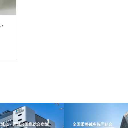
い
医誠会 医誠会国際総合病院
全国柔整鍼灸協同組合