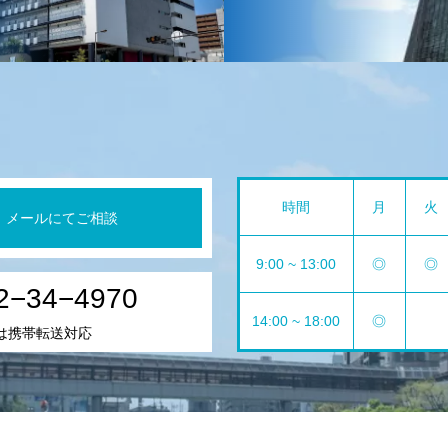
時間
月
火
メールにてご相談
9:00 ~ 13:00
◎
◎
2−34−4970
14:00 ~ 18:00
◎
は携帯転送対応