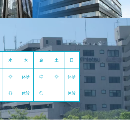
水
木
金
土
日
◎
休診
◎
◎
休診
◎
休診
◎
休診