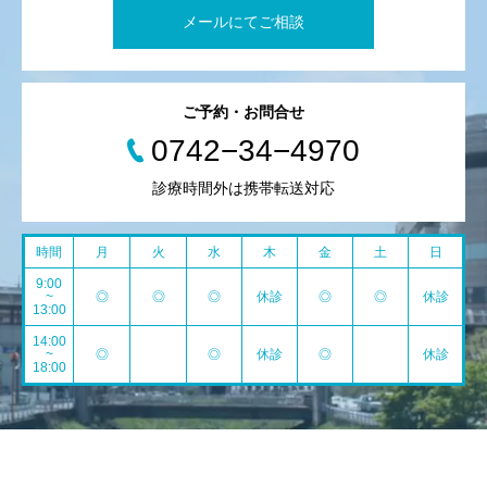
メールにてご相談
ご予約・お問合せ
0742−34−4970
診療時間外は携帯転送対応
時間
月
火
水
木
金
土
日
9:00
~
◎
◎
◎
休診
◎
◎
休診
13:00
14:00
~
◎
◎
休診
◎
休診
18:00