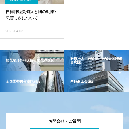
自律神経失調症と胸の動悸や
息苦しさについて
2025.04.03
医療法人 医誠会 医誠会国際総
加茂整形外科医院 加茂淳医師
合病院
全国柔整鍼灸協同組合
奈良商工会議所
お問合せ・ご質問