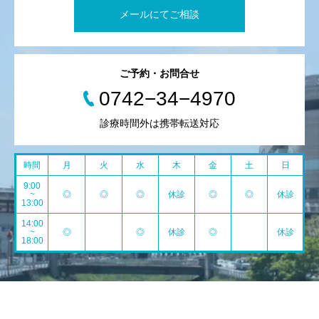
メールにてご相談
ご予約・お問合せ
0742−34−4970
診療時間外は携帯転送対応
時間
月
火
水
木
金
土
日
9:00
~
◎
◎
◎
休診
◎
◎
休診
13:00
14:00
~
◎
◎
休診
◎
休診
18:00