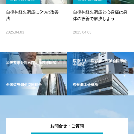
自律神経失調症に5つの改善
自律神経失調症と心身症は身
法
体の改善で解決しよう！
2025.04.03
2025.04.03
医療法人 医誠会 医誠会国際総
加茂整形外科医院 加茂淳医師
合病院
全国柔整鍼灸協同組合
奈良商工会議所
お問合せ・ご質問