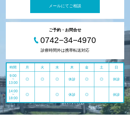
メールにてご相談
ご予約・お問合せ
0742−34−4970
診療時間外は携帯転送対応
時間
月
火
水
木
金
土
日
9:00
~
◎
◎
◎
休診
◎
◎
休診
13:00
14:00
~
◎
◎
休診
◎
休診
18:00