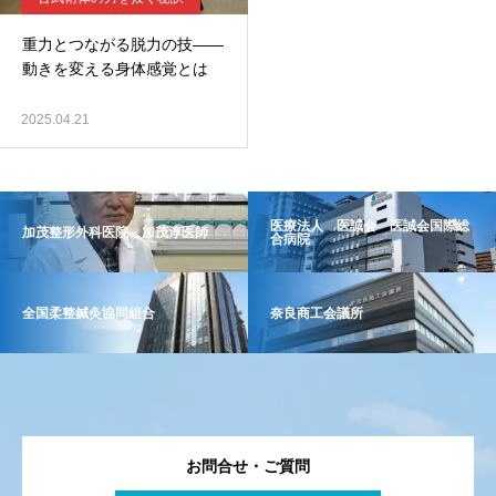
重力とつながる脱力の技――
動きを変える身体感覚とは
2025.04.21
医療法人 医誠会 医誠会国際総
加茂整形外科医院 加茂淳医師
合病院
全国柔整鍼灸協同組合
奈良商工会議所
お問合せ・ご質問