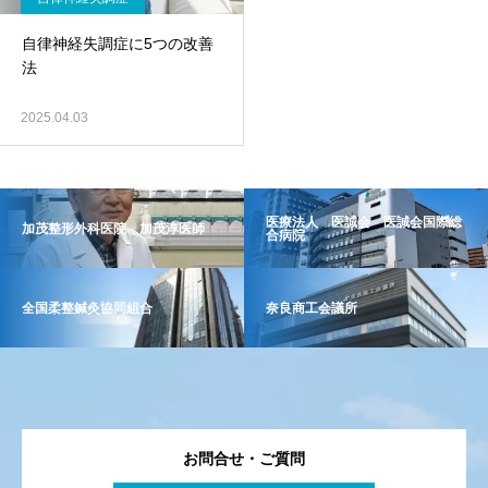
自律神経失調症に5つの改善
法
2025.04.03
医療法人 医誠会 医誠会国際総
加茂整形外科医院 加茂淳医師
合病院
全国柔整鍼灸協同組合
奈良商工会議所
お問合せ・ご質問