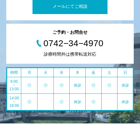
メールにてご相談
ご予約・お問合せ
0742−34−4970
診療時間外は携帯転送対応
時間
月
火
水
木
金
土
日
9:00
~
◎
◎
◎
休診
◎
◎
休診
13:00
14:00
~
◎
◎
休診
◎
休診
18:00