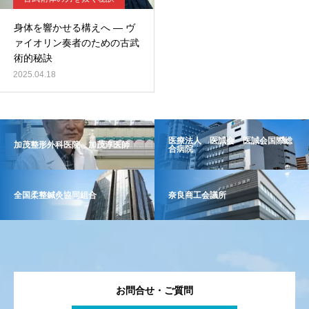
身体を響かせる構えへ ― ヴ
ァイオリン奏者のための古武
術的秘訣
2025.04.18
医療法人 医誠会 医誠会国際総
加茂整形外科医院 加茂淳医師
合病院
全国柔整鍼灸協同組合
奈良商工会議所
お問合せ・ご質問