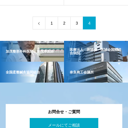
1
2
3
4
医療法人 医誠会 医誠会国際総
加茂整形外科医院 加茂淳医師
合病院
全国柔整鍼灸協同組合
奈良商工会議所
お問合せ・ご質問
メールにてご相談