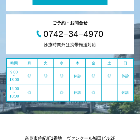
ご予約・お問合せ
0742−34−4970
診療時間外は携帯転送対応
時間
月
火
水
木
金
土
日
9:00
~
◎
◎
◎
休診
◎
◎
休診
13:00
14:00
~
◎
◎
休診
◎
休診
18:00
奈良市佐紀町1番地 ヴァンクール城田ビル2F