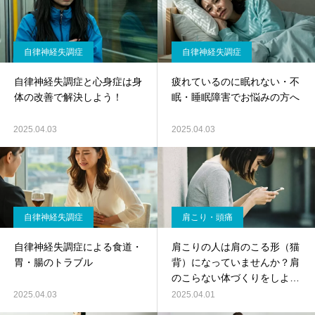
自律神経失調症
自律神経失調症
自律神経失調症と心身症は身
疲れているのに眠れない・不
体の改善で解決しよう！
眠・睡眠障害でお悩みの方へ
2025.04.03
2025.04.03
自律神経失調症
肩こり・頭痛
自律神経失調症による食道・
肩こりの人は肩のこる形（猫
胃・腸のトラブル
背）になっていませんか？肩
のこらない体づくりをしよ
う！
2025.04.03
2025.04.01