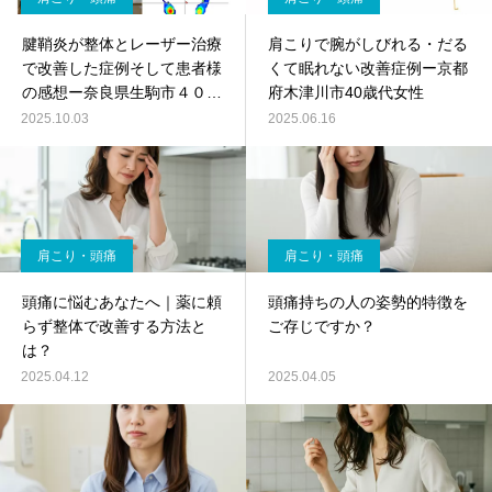
腱鞘炎が整体とレーザー治療
肩こりで腕がしびれる・だる
で改善した症例そして患者様
くて眠れない改善症例ー京都
の感想ー奈良県生駒市４０歳
府木津川市40歳代女性
代女性
2025.10.03
2025.06.16
肩こり・頭痛
肩こり・頭痛
頭痛に悩むあなたへ｜薬に頼
頭痛持ちの人の姿勢的特徴を
らず整体で改善する方法と
ご存じですか？
は？
2025.04.12
2025.04.05