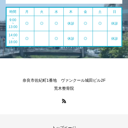
時間
月
火
水
木
金
土
日
9:00
~
◎
◎
◎
休診
◎
◎
休診
13:00
14:00
~
◎
◎
休診
◎
休診
18:00
奈良市佐紀町1番地 ヴァンクール城田ビル2F
荒木整骨院
トップページ