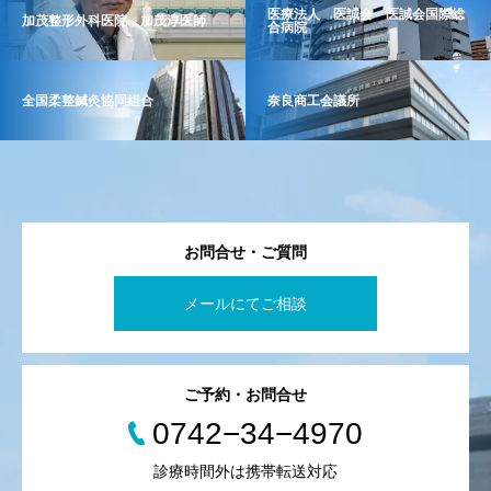
医療法人 医誠会 医誠会国際総
加茂整形外科医院 加茂淳医師
合病院
全国柔整鍼灸協同組合
奈良商工会議所
お問合せ・ご質問
メールにてご相談
ご予約・お問合せ
0742−34−4970
診療時間外は携帯転送対応