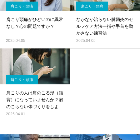
肩こり・頭痛
肩こり・頭痛
肩こり頭痛がひどいのに異常
なかなか治らない腱鞘炎のセ
なし？心の問題ですか？
ルフケア方法ー指や手首を動
かさない練習法
2025.04.05
2025.04.05
肩こり・頭痛
肩こりの人は肩のこる形（猫
背）になっていませんか？肩
のこらない体づくりをしよ
う！
2025.04.01