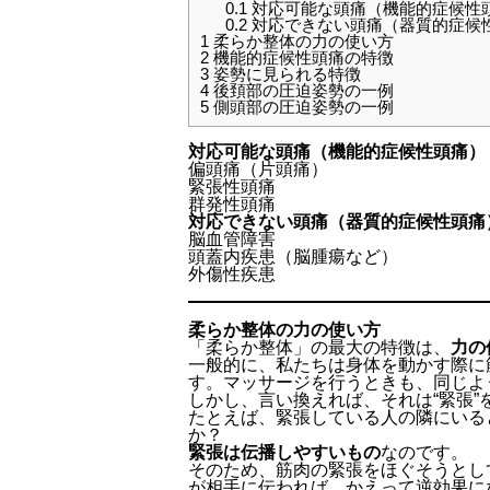
0.1
対応可能な頭痛（機能的症候性
0.2
対応できない頭痛（器質的症候
1
柔らか整体の力の使い方
2
機能的症候性頭痛の特徴
3
姿勢に見られる特徴
4
後頚部の圧迫姿勢の一例
5
側頭部の圧迫姿勢の一例
対応可能な頭痛（機能的症候性頭痛）
偏頭痛（片頭痛）
緊張性頭痛
群発性頭痛
対応できない頭痛（器質的症候性頭痛
脳血管障害
頭蓋内疾患（脳腫瘍など）
外傷性疾患
柔らか整体の力の使い方
「柔らか整体」の最大の特徴は、
力の
一般的に、私たちは身体を動かす際に
す。マッサージを行うときも、同じよ
しかし、言い換えれば、それは“緊張
たとえば、緊張している人の隣にいる
か？
緊張は伝播しやすいもの
なのです。
そのため、筋肉の緊張をほぐそうとし
が相手に伝われば、かえって逆効果に