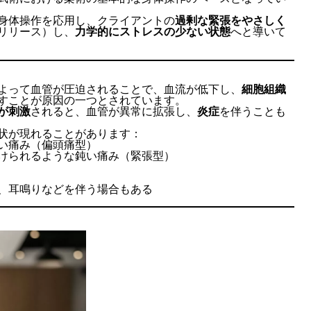
身体操作を応用し、クライアントの
過剰な緊張をやさしく
リリース）し、
力学的にストレスの少ない状態
へと導いて
よって血管が圧迫されることで、血流が低下し、
細胞組織
すことが原因の一つとされています。
が刺激
されると、血管が異常に拡張し、
炎症
を伴うことも
状が現れることがあります：
い痛み（偏頭痛型）
けられるような鈍い痛み（緊張型）
、耳鳴りなどを伴う場合もある