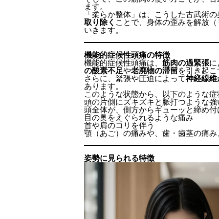
ます。
「柔らか整体」は、こうした古武術の
取り除く
ことで、身体の歪みを解放（
いきます。
機能的症候性頭痛の特徴
機能的症候性頭痛は、
筋肉の過緊張
に
の酸素不足
や
老廃物の滞留
を引き起こ
さらに、緊張や圧迫によって
神経線維
あります。
このような状態から、以下のような症
頭の片側にズキズキと脈打つような強
頭全体が、側方からギューッと締め付
目の奥をえぐられるような痛み
首や肩のコリを伴う
顎（あご）の痛みや、歯・歯茎の痛み
姿勢に見られる特徴