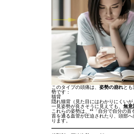
このタイプの頭痛は、
姿勢の崩れ
とも
勢です：
猫背
隠れ猫背（見た目にはわかりにくいが
一見姿勢が良さそうに見えても、
無意
これらの姿勢は、**「自分で自分の首
首を通る血管が圧迫されたり、頭部へ
ります。