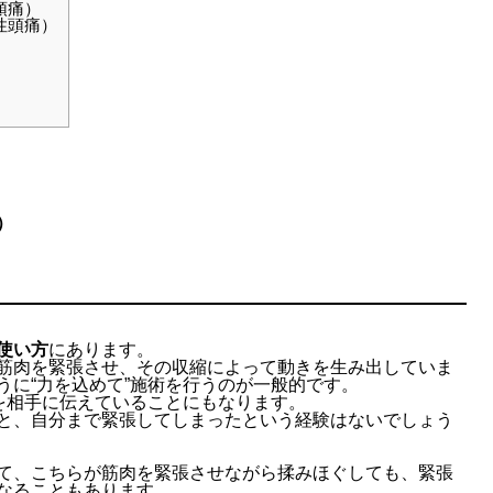
頭痛）
性頭痛）
）
使い方
にあります。
筋肉を緊張させ、その収縮によって動きを生み出していま
うに“力を込めて”施術を行うのが一般的です。
”を相手に伝えていることにもなります。
と、自分まで緊張してしまったという経験はないでしょう
て、こちらが筋肉を緊張させながら揉みほぐしても、緊張
なることもあります。