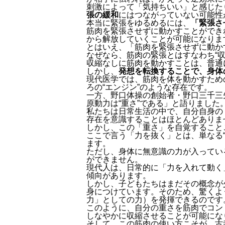
刺激によって「気持ちいい」と感じた
張の緩和
にはつながっていない可能性
本当に緊張をゆるめるには、
「緊張さ
筋肉を緊張させずに動かすことができ
から解放していくことが可能になりま
とはいえ、「筋肉を緊張させずに動か
なぜなら、筋肉の緊張とはすなわち“収
収縮なしに筋肉を動かすことは、普通
しかし、
発想を転換することで、身体
現代医学では、筋肉を体を動かすため
ろの“エンジン”のような存在です。
一方、野口体操の創始者・野口三千三
原動力は“重さ”である」と語りました
私たちは日常生活の中で、自分自身の
存在を意識することはほとんどありま
しかし、この「重さ」を自覚すること
ここで言う「力を抜く」とは、単なる“
ます。
ただし、身体に無意識の力が入ってい
ができません。
現代人は、日常的に「力を入れて動く
傾向があります。
しかし、子どもたちはまだその概念が
身につけています。そのため、驚くよ
力」としての力）を発揮できるのです
このように、自分の重さを筋肉でコン
しなやかに収縮させることが可能にな
そして、この筋肉の使い方こそが、古