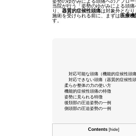
姿勢のゆがみによる頭痛へのアプロー
当院が行う「姿勢のゆがみによる頭痛
り、
器質的症候性頭痛
は対象外となり
施術を受けられる前に、まずは
医療機
す。
対応可能な頭痛（機能的症候性頭
対応できない頭痛（器質的症候性
柔らか整体の力の使い方
機能的症候性頭痛の特徴
姿勢に見られる特徴
後頚部の圧迫姿勢の一例
側頭部の圧迫姿勢の一例
Contents
[
hide
]