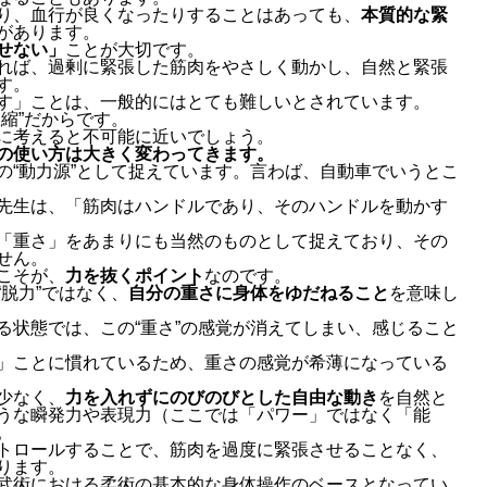
り、血行が良くなったりすることはあっても、
本質的な緊
があります。
せない」
ことが大切です。
れば、過剰に緊張した筋肉をやさしく動かし、自然と緊張
す。
す」ことは、一般的にはとても難しいとされています。
縮”だからです。
に考えると不可能に近いでしょう。
の使い方は大きく変わってきます。
の“動力源”として捉えています。言わば、自動車でいうとこ
先生は、「筋肉はハンドルであり、そのハンドルを動かす
。
「重さ」をあまりにも当然のものとして捉えており、その
せん。
こそが、
力を抜くポイント
なのです。
脱力”ではなく、
自分の重さに身体をゆだねること
を意味し
る状態では、この“重さ”の感覚が消えてしまい、感じること
」ことに慣れているため、重さの感覚が希薄になっている
少なく、
力を入れずにのびのびとした自由な動き
を自然と
うな瞬発力や表現力（ここでは「パワー」ではなく「能
。
トロールすることで、筋肉を過度に緊張させることなく、
ります。
武術における柔術の基本的な身体操作のベースとなってい