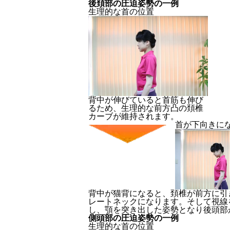
後頚部の圧迫姿勢の一例
生理的な首の位置
背中が伸びていると首筋も伸び
るため、生理的な前方凸の頚椎
カーブが維持されます。
首が下向きに
背中が猫背になると、頚椎が前方に引
レートネックになります。そして視線
し、顎を突き出した姿勢となり後頭部
側頭部の圧迫姿勢の一例
生理的な首の位置