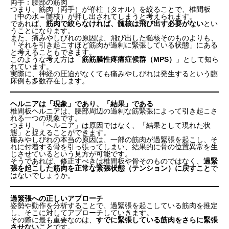
両手：腰部の筋肉
つまり、筋肉（両手）が脊柱（タオル）を絞ることで、椎間板
（中の水＝髄核）が押し出されてしまうと考えられます。
であれば、
筋肉で絞らなければ、髄核は飛び出す必要がない
とい
うことになります。
また、痛みやしびれの原因は、飛び出した髄核そのものよりも、
「それを引き起こすほど筋肉が過剰に緊張している状態」にある
と考えることもできます。
このような考え方は「
筋筋膜性疼痛症候群（MPS）
」として知ら
れています。
実際に、神経の圧迫がなくても痛みやしびれは発生するという臨
床例も多数存在します。
ヘルニアは「現象」であり、「結果」である
椎間板ヘルニアは、腰部周辺の過剰な筋緊張によって引き起こさ
れる一つの現象です。
つまり、「ヘルニア」は原因ではなく、「結果として現れた状
態」と捉えることができます。
痛みやしびれの本当の原因は、一部の筋肉が過緊張を起こし、そ
れに付着する骨を引っ張ってしまい、結果的に骨の位置異常を生
じさせているという見方が可能です。
そうであれば、修正すべきは椎間板や骨そのものではなく、
過緊
張を起こした筋肉を正常な緊張状態（テンション）に戻すこと
で
はないでしょうか。
過緊張への正しいアプローチ
姿勢や動作を分析することで、過緊張を起こしている筋肉を推定
し、そこに対してアプローチしていきます。
その際に最も重要なのは、
すでに緊張している筋肉をさらに緊張
させないこと
です。