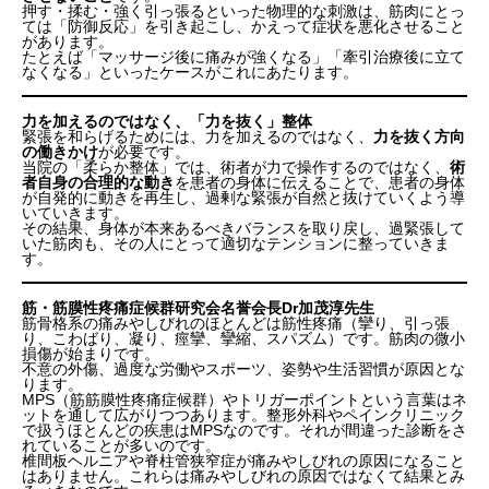
押す・揉む・強く引っ張るといった物理的な刺激は、筋肉にとっ
ては「防御反応」を引き起こし、かえって症状を悪化させること
があります。
たとえば「マッサージ後に痛みが強くなる」「牽引治療後に立て
なくなる」といったケースがこれにあたります。
力を加えるのではなく、「力を抜く」整体
緊張を和らげるためには、力を加えるのではなく、
力を抜く方向
の働きかけ
が必要です。
当院の「柔らか整体」では、術者が力で操作するのではなく、
術
者自身の合理的な動き
を患者の身体に伝えることで、患者の身体
が自発的に動きを再生し、過剰な緊張が自然と抜けていくよう導
いていきます。
その結果、身体が本来あるべきバランスを取り戻し、過緊張して
いた筋肉も、その人にとって適切なテンションに整っていきま
す。
椎間板ヘルニアの捉え方
筋・筋膜性疼痛症候群研究会名誉会長Dr加茂淳先生
当院での考え方とアプローチ
筋骨格系の痛みやしびれのほとんどは筋性疼痛（攣り、引っ張
り、こわばり、凝り、痙攣、攣縮、スパズム）です。筋肉の微小
施術の目的と方法
損傷が始まりです。
わかりやすい例え：濡れたタオルを絞る
不意の外傷、過度な労働やスポーツ、姿勢や生活習慣が原因とな
ヘルニアは「現象」であり、「結果」である
ります。
MPS（筋筋膜性疼痛症候群）やトリガーポイントという言葉はネ
過緊張への正しいアプローチ
ットを通して広がりつつあります。整形外科やペインクリニック
力を加えるのではなく、「力を抜く」整体
で扱うほとんどの疾患はMPSなのです。それが間違った診断をさ
筋・筋膜性疼痛症候群研究会名誉会長Dr加茂淳先生
れていることが多いのです。
椎間板ヘルニアや脊柱管狭窄症が痛みやしびれの原因になること
はありません。これらは痛みやしびれの原因ではなくて結果とみ