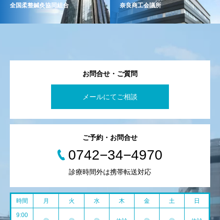
全国柔整鍼灸協同組合
奈良商工会議所
お問合せ・ご質問
メールにてご相談
ご予約・お問合せ
0742−34−4970
診療時間外は携帯転送対応
時間
月
火
水
木
金
土
日
9:00