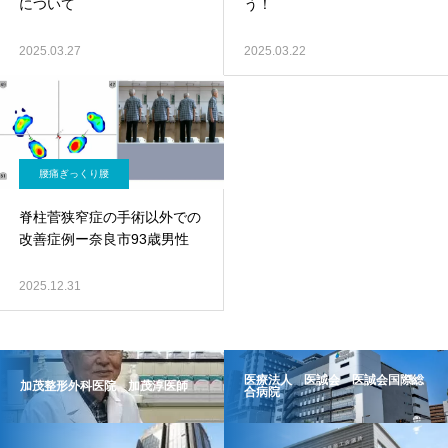
について
う！
2025.03.27
2025.03.22
腰痛ぎっくり腰
脊柱菅狭窄症の手術以外での
改善症例ー奈良市93歳男性
2025.12.31
医療法人 医誠会 医誠会国際総
加茂整形外科医院 加茂淳医師
合病院