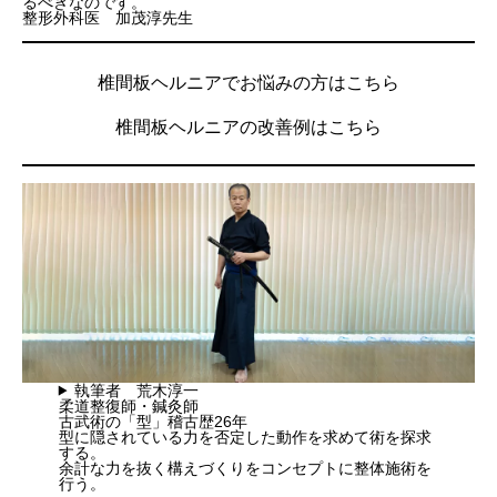
るべきなのです。
整形外科医 加茂淳先生
椎間板ヘルニアでお悩みの方はこちら
椎間板ヘルニアの改善例はこちら
執筆者 荒木淳一
柔道整復師・鍼灸師
古武術の「型」稽古歴26年
型に隠されている力を否定した動作を求めて術を探求
する。
余計な力を抜く構えづくりをコンセプトに整体施術を
行う。