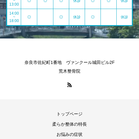
~
◎
◎
◎
休診
◎
◎
休診
13:00
14:00
~
◎
◎
休診
◎
休診
18:00
奈良市佐紀町1番地 ヴァンクール城田ビル2F
荒木整骨院
トップページ
柔らか整体の特長
お悩みの症状