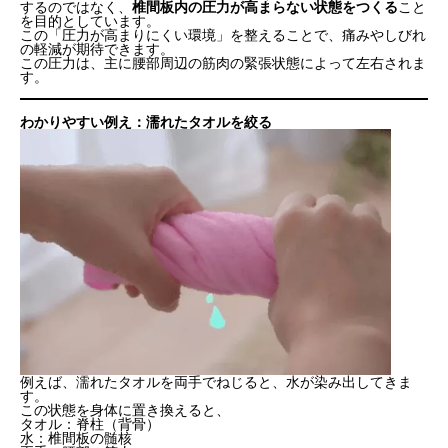
するのではなく、
椎間板内の圧力が高まらない状態をつくる
こと
を目的としています。
この「圧力が高まりにくい環境」を整えることで、痛みやしびれ
の軽減が期待できます。
この圧力は、主に腰部周辺の筋肉の緊張状態によって左右されま
す。
わかりやすい例え：濡れたタオルを絞る
例えば、濡れたタオルを両手でねじると、水が染み出してきま
す。
この状態を身体に置き換えると、
タオル：脊柱（背骨）
水：椎間板の髄核