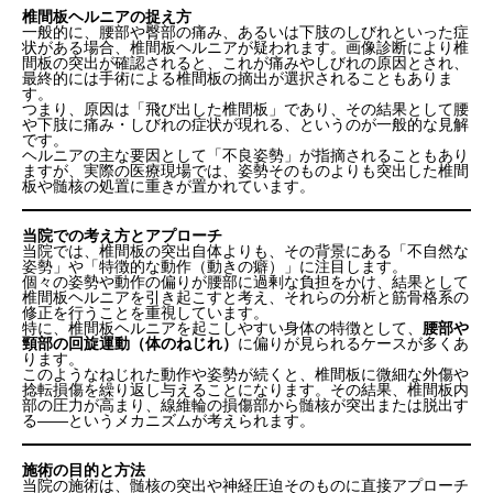
椎間板ヘルニアの捉え方
一般的に、腰部や臀部の痛み、あるいは下肢のしびれといった症
状がある場合、椎間板ヘルニアが疑われます。画像診断により椎
間板の突出が確認されると、これが痛みやしびれの原因とされ、
最終的には手術による椎間板の摘出が選択されることもありま
す。
つまり、原因は「飛び出した椎間板」であり、その結果として腰
や下肢に痛み・しびれの症状が現れる、というのが一般的な見解
です。
ヘルニアの主な要因として「不良姿勢」が指摘されることもあり
ますが、実際の医療現場では、姿勢そのものよりも突出した椎間
板や髄核の処置に重きが置かれています。
当院での考え方とアプローチ
当院では、椎間板の突出自体よりも、その背景にある「不自然な
姿勢」や「特徴的な動作（動きの癖）」に注目します。
個々の姿勢や動作の偏りが腰部に過剰な負担をかけ、結果として
椎間板ヘルニアを引き起こすと考え、それらの分析と筋骨格系の
修正を行うことを重視しています。
特に、椎間板ヘルニアを起こしやすい身体の特徴として、
腰部や
頸部の回旋運動（体のねじれ）
に偏りが見られるケースが多くあ
ります。
このようなねじれた動作や姿勢が続くと、椎間板に微細な外傷や
捻転損傷を繰り返し与えることになります。その結果、椎間板内
部の圧力が高まり、線維輪の損傷部から髄核が突出または脱出す
る――というメカニズムが考えられます。
施術の目的と方法
当院の施術は、髄核の突出や神経圧迫そのものに直接アプローチ