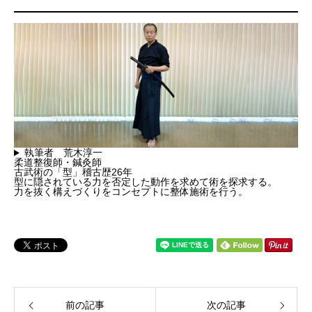
執筆者 荒木淳一
柔道整復師・鍼灸師
古武術の「型」稽古歴26年
型に隠されている力を否定した動作を求めて術を探求する。
力を抜く構えづくりをコンセプトに整体施術を行う。
前の記事
次の記事