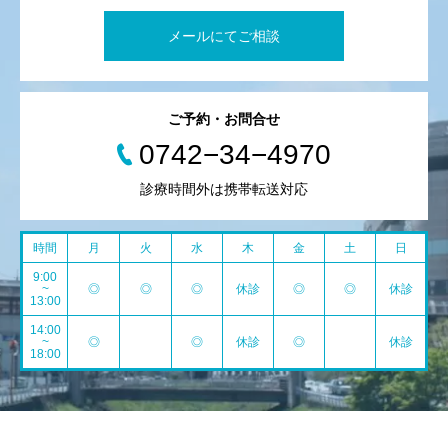
メールにてご相談
ご予約・お問合せ
0742−34−4970
診療時間外は携帯転送対応
時間
月
火
水
木
金
土
日
9:00
~
◎
◎
◎
休診
◎
◎
休診
13:00
14:00
~
◎
◎
休診
◎
休診
18:00