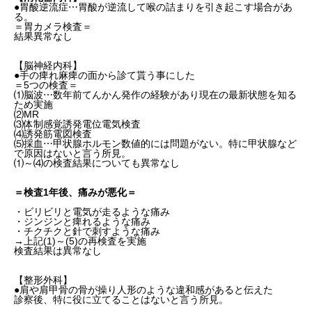
●胃酸逆流症⋯胃酸が逆流して喉の詰まりを引き起こす場合があ
る。
＝胃カメラ検査＝
結果異常なし
【脳神経内科】
●手の痺れ麻痺の面から診て貰う事にした
＝5つの検査＝
⑴脳波⋯数年前てんかん発作の経験があり現在の最新状態を知る
ため実施
⑵MR
⑶体制感覚誘発電位電気検査
⑷誘発筋電図検査
⑸採血⋯甲状腺ホルモン数値的には問題がない。特に甲状腺など
で原因はないと言う所見。
⑴～⑷の検査結果についても異常なし
＝検査1年後、痛みが悪化＝
・ビリビリと電気が走るような痛み
・ジンジンと痺れるような痛み
・チクチクと針で刺すような痛み
→上記(1)～(5)の再検査を実施
検査結果は異常なし
【整形外科】
●肩や肩甲骨の骨が操り人形のような違和感があると伝えた
診察後、特に役に立てることはないと言う所見。