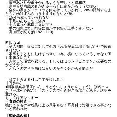
・胸部あたりが重圧かかるような苦しさと違和感
・肩甲骨や両脇の骨がぎゅーっと圧縮かかるような症状
・全身の動きがユラユラと体を持っていかれ2、3mの距離すらま
ともに歩けずふらつき手すりがないと怖い
・15分も立っていられない
・手足のあちこちに痛み
・手の痺れや麻痺に近い症状
・手の指先に力が均等に届かずお箸が上手く使えない
・高血圧が続く(例182：110)
◤悩み◢
・その都度、症状に対して処方されるが薬は増えるばかりで改善
されない
・家事もまともに動けず出来ない為、横になっているしかなく何
も出来ないこと
・入院して環境を変える、もしくはセカンドピニオンが必要なの
かどうか？
・どちらの方角を向けば良いのか全く分からず悩んだ
※診てもらえる科は全て受診しみた
【耳鼻科】
●咽喉頭異常感症(いんこうとういじょうかんしょう)、別名ヒス
テリー球⋯心配ごと・ストレスで引き起こる場合があると説明を
受ける。
もしくはアレルギー。
＝食道の検査＝
喉にできものや感染による異常もなく耳鼻科で対処できる事がな
いと言われた。
【消化器内科】