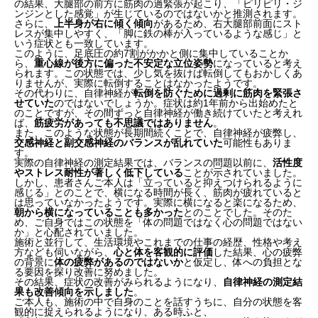
の結果、大腿部の前方に筋肉の過緊張が起こり、「ピリピリ・ジ
初診時の症状
ンジンとした感覚」が生じているのではないかと推測されます。
ご本人の感想
さらに、
上半身が右に傾く傾向
があるため、右大腿部前面にスト
初診時の姿勢状況について
レスが集中しやすく、「脚に鉄の棒が入っているような感じ」と
いう症状とも一致しています。
最近の姿勢状況について
このように、足底圧の約7割がかかと側に集中していることか
ら、
重心線が後方に偏った不安定な立位姿勢
になっていると考え
られます。この状態では、少し気を抜けば転倒してもおかしくあ
りませんが、実際に転倒することはなかったようです。
その代わりに、自律神経が
転倒を防ぐために過剰に筋肉を緊張さ
せていた
のではないでしょうか。症状は約1年前から出始めたと
のことですが、その間ずっと自律神経が働き続けていたと考えれ
ば、
筋疲労があっても不思議ではありません
。
また、このような状態が長期間続くことで、自律神経が疲弊し、
交感神経と副交感神経のバランスが乱れていた
可能性もありま
す。
実際の自律神経の測定結果では、バランスの問題以前に、
活性度
やストレス耐性が著しく低下している
ことが示されていました。
しかし、患者さんご本人は「立っていると抑えつけられるように
感じる」とのことで、横になる時間が長く、筋肉が疲れていると
は思っていなかったようです。実際に横になると楽になるため、
朝から横になっていることも多かった
とのことでした。そのた
め、ご自身ではこの状態を「体の問題ではなく心の問題ではない
か」と心配されていました。
施術と並行して、生活環境やこれまでの仕事の経歴、性格や考え
方なども伺いながら、
心と体を客観的に評価
した結果、心の疲弊
の背景に
体の疲弊があるのではないか
と仮定し、体への負担とな
る要因を探り改善に努めました。
その結果、症状の改善がみられるようになり、
自律神経の測定結
果も改善傾向を示しました
。
ご本人も、施術の中で自身のことを話すうちに、自分の状態を客
観的に捉えられるようになり、ある時ふと、