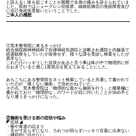
と訴える）体を起こすことが困難で全身の痛みを訴えられていま
した。医科ではシェーグレン症候群、線維筋痛症の免疫障害並び
に自己免疫疾患疑いということでした。
ご本人の感想
①荒木整骨院に来るきっかけ
総合病院精神神経科で自律神経失調症と診断され通院と内服薬で
経過観察をしていたが改善せず、様々な課を受診し検査をしたが
異常なし。
これだけハッキリした症状があると言う事は体の中で物理的に何
かおきていると感じ1度視点を変えてみることにした。
あちこちにある整骨院をネット検索していると共通して書かれて
いたのが「痛くない施術」で決めかねていた。
その点、荒木整骨院は「物理的な面から施術を行う」と概要欄に
書かれており「物理的な」のワードが目に付いたことが決め手と
なり通うきっかけになった。
②施術を受ける前の症状や悩み
◤症状◢
・喉や食道の詰まり
・舌が寸足らずになり、ろれつが回らずハッキリ言葉に出来ない
・継続的に話せない