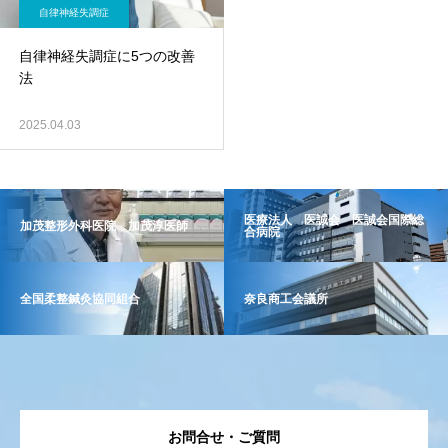
自律神経失調症
自律神経失調症に5つの改善
法
2025.04.03
医療法人 医誠会 医誠会国際総
加茂整形外科医院 加茂淳医師
合病院
全国柔整鍼灸協同組合
奈良商工会議所
お問合せ・ご質問