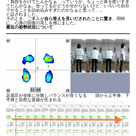
「負担をかけてたんかなぁ…っていうか、ちょっと体を使いすぎ
てたんかなぁ。合ってるかどうか分からないけど、いろいろ自分
でやることを詰め込みすぎたのかなぁと思って…」
と話されました。
そのとき、ご本人が
自ら答えを見いだされたことに驚き
、同時
に、心身の回復の兆しを感じました。
最近の姿勢状況について
足底圧が全体に分散しバランスが良くなる 頭から上半身、下
半身と自然な直線が生まれる