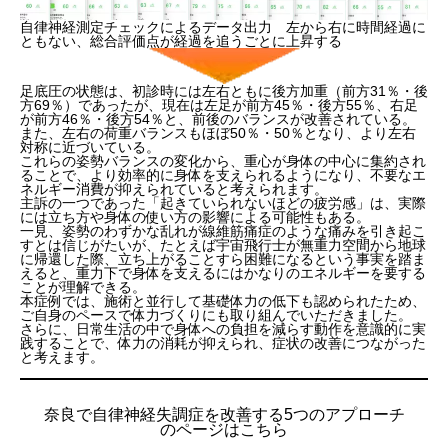
自律神経測定チェックによるデータ出力 左から右に時間経過に
ともない、総合評価点が経過を追うごとに上昇する
足底圧の状態は、初診時には左右ともに後方加重（前方31％・後
方69％）であったが、現在は左足が前方45％・後方55％、右足
が前方46％・後方54％と、前後のバランスが改善されている。
また、左右の荷重バランスもほぼ50％・50％となり、より左右
対称に近づいている。
これらの姿勢バランスの変化から、重心が身体の中心に集約され
ることで、より効率的に身体を支えられるようになり、不要なエ
ネルギー消費が抑えられていると考えられます。
主訴の一つであった「起きていられないほどの疲労感」は、実際
には立ち方や身体の使い方の影響による可能性もある。
一見、姿勢のわずかな乱れが線維筋痛症のような痛みを引き起こ
すとは信じがたいが、たとえば宇宙飛行士が無重力空間から地球
に帰還した際、立ち上がることすら困難になるという事実を踏ま
えると、重力下で身体を支えるにはかなりのエネルギーを要する
ことが理解できる。
本症例では、施術と並行して基礎体力の低下も認められたため、
ご自身のペースで体力づくりにも取り組んでいただきました。
さらに、日常生活の中で身体への負担を減らす動作を意識的に実
践することで、体力の消耗が抑えられ、症状の改善につながった
と考えます。
奈良で自律神経失調症を改善する5つのアプローチ
のページはこちら