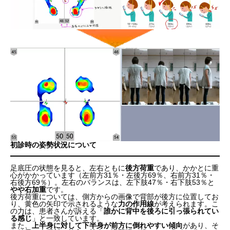
初診時の姿勢状況について
足底圧の状態を見ると、左右ともに
後方荷重
であり、かかとに重
心がかかっています（左前方31％・左後方69％、右前方31％・
右後方69％）。左右のバランスは、左下肢47％・右下肢53％と
やや右加重
です。
後方荷重については、側方からの画像で背部が後方に位置してお
り、黄色の矢印で示されるような
力の作用線
が考えられます。こ
の力は、患者さんが訴える「
誰かに背中を後ろに引っ張られてい
る感じ
」と一致しています。
また、
上半身に対して下半身が前方に倒れやすい傾向
があり、そ