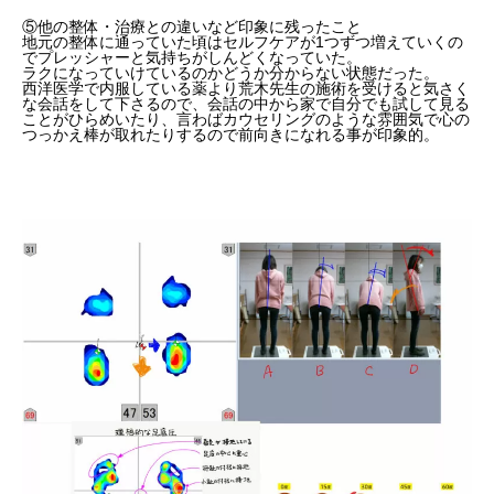
⑤他の整体・治療との違いなど印象に残ったこと
地元の整体に通っていた頃はセルフケアが1つずつ増えていくの
でプレッシャーと気持ちがしんどくなっていた。
ラクになっていけているのかどうか分からない状態だった。
西洋医学で内服している薬より荒木先生の施術を受けると気さく
な会話をして下さるので、会話の中から家で自分でも試して見る
ことがひらめいたり、言わばカウセリングのような雰囲気で心の
つっかえ棒が取れたりするので前向きになれる事が印象的。