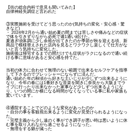
【街の総合内科で意見も聞いてみた】
自律神経失調症と言われた
③実際施術を受けてどう思ったのか(気持ちの変化・安心感・驚
きなど)
・ 2024年2月から通い始め夏の間までは苦しさや痛みなどの症状
で体を引きずりながら必死で週1通い続けた。
夏過ぎ頃体調に少し余裕が出てきたのか季節が秋を迎える頃、新
商品で模様替えされた店内を見るとワクワクし楽しくて仕方がな
いと言う気持ちに変化した。
施術後は帰宅するまでの間だけでも症状がラクになるので通い続
ける事に意味があると安心感を持てた。
当初の体力に合わせて無理のない範囲で出来るセルフケアを指導
して下さるのでプレッシャーにならずに済んだ。
通い始めた年の秋頃から好きな土いじりが少しずつ出来るように
なり、今年の春には1番好きな音楽を聞きに奈良から大阪までラ
イブに行ったり出来なかった家事など少しずつ出来るようにな
り、いつの間にか横になる時間がなくなっている事に私や家族も
驚いています。
④通院することでどのような変化があったのか
・自分の事を客観視出来るように変化が見受けられるようになっ
た。
・完璧主義から少し遠のく事ができ調子が悪い時は悪いように休
む事を取り入れながら過ごせるようになった。
・無理をする癖が減った