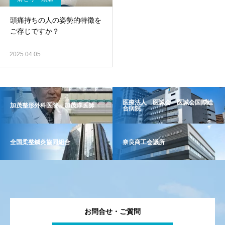
頭痛持ちの人の姿勢的特徴を
ご存じですか？
2025.04.05
医療法人 医誠会 医誠会国際総
加茂整形外科医院 加茂淳医師
合病院
全国柔整鍼灸協同組合
奈良商工会議所
お問合せ・ご質問