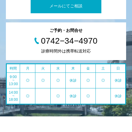
メールにてご相談
ご予約・お問合せ
0742−34−4970
診療時間外は携帯転送対応
時間
月
火
水
木
金
土
日
9:00
~
◎
◎
◎
休診
◎
◎
休診
13:00
14:00
~
◎
◎
休診
◎
休診
18:00